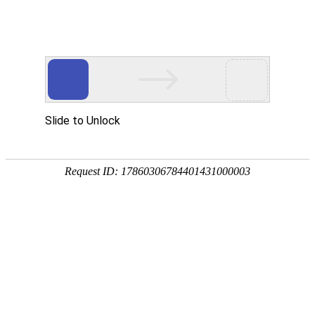
yd12399云顶网站
首页
关于宝力
产品中心
铜铝yd12399云顶网站系列
大拉主机
中拉主机
小拉机
小拉连退机组
连续退火机系列
粗丝退火机
中丝退火机
收线机系列
工字轮单盘
工字轮双盘
全自动换盘
梅花落线机
合金线yd12399云顶网站系列
巨拉机组